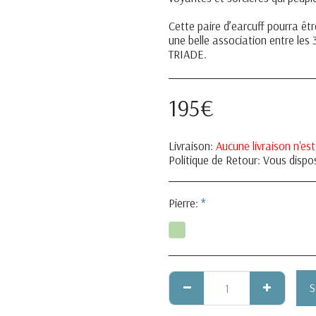
Cette paire d’earcuff pourra 
une belle association entre les 
TRIADE.
195
€
Livraison:
Aucune livraison n'est
Politique de Retour:
Vous disposez d’un délai de 14 jours calendaires à compter de la réception de votre bijou pour demander rétraction sans motif particulier. Vous devrez alors renvoyer le bijou à L&#039;ORAGE Créations dans un délai maximum de 14 jours calendaires su
Pierre:
*
S