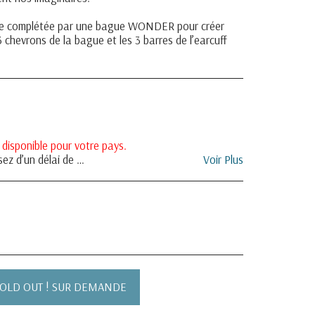
être complétée par une bague WONDER pour créer
3 chevrons de la bague et les 3 barres de l’earcuff
 disponible pour votre pays.
ivant votre demande de rétractation. Pour tous les détails sur les conditions de rétractation, veuillez vous référer aux Conditions Générales de Ventes de L&#039;ORAGE Créations. Pour vous aider à rédiger votre demande de rétractation, vous trouverez un modèle de Formulaire de rétractation en annexe aux Conditions Générales de Ventes de L&#039;ORAGE Créations.
Voir Plus
OLD OUT ! SUR DEMANDE