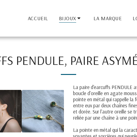
ACCUEIL
BIJOUX
LA MARQUE
L
FS PENDULE, PAIRE ASYM
La paire d'earcuffs PENDULE a
boucle d'oreille en agate mouss
pointe en métal qui rappelle la 
entre eux par deux chaînes fine
et dorée. Sur l'autre oreille se
reliée par une chaîne à une poi
La pointe en métal qui la caracté
voyantes et sorcières qui peupl