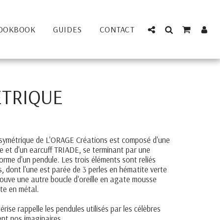
OOKBOOK
GUIDES
CONTACT
ÉTRIQUE
symétrique de L'ORAGE Créations est composé d'une
e et d'un earcuff TRIADE, se terminant par une
forme d'un pendule. Les trois éléments sont reliés
s, dont l'une est parée de 3 perles en hématite verte
 trouve une autre boucle d'oreille en agate mousse
nte en métal.
rise rappelle les pendules utilisés par les célèbres
ent nos imaginaires.