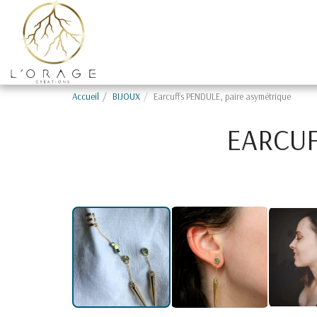
Accueil
BIJOUX
Earcuffs PENDULE, paire asymétrique
EARCUF
Sold out ! Sur demande