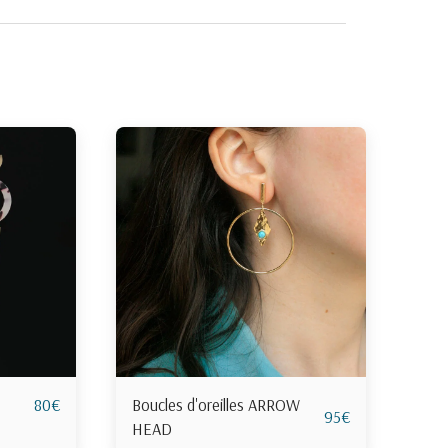
Boucles d'oreilles ARROW
80
€
95
€
HEAD